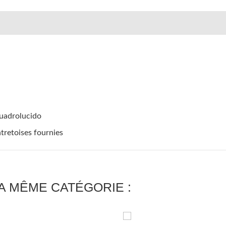
uadrolucido
ntretoises fournies
A MÊME CATÉGORIE :