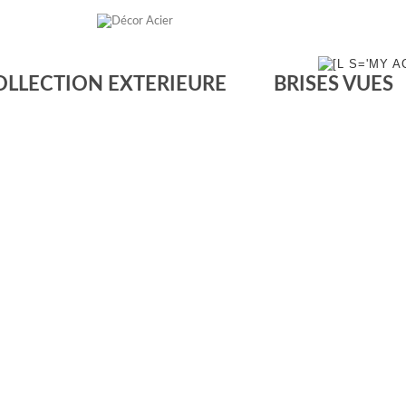
OLLECTION EXTERIEURE
BRISES VUES
Collection interieure
e intérieur grâce à Décor'Acier, pour un agencement 