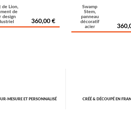
 de Lion,
Swamp
ement de
Stem,
 design
panneau
360,00 €
dustriel
décoratif
360,
acier
SUR-MESURE ET PERSONNALISÉ
CRÉÉ & DÉCOUPÉ EN FRA