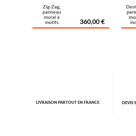
Zig-Zag,
Dent
panneau
par
mural à
mur
360,00 €
motifs
in
LIVRAISON PARTOUT EN FRANCE
DEVIS 