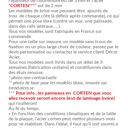
l'épaisseur de l'Aluminium est de 3 mm et l acier
"
CORTEN***
" est de 2 mm
Les modèles de brise-vue peuvent être ajourés de
trou de chaque côté (à définir après commande), ce qui
permet une pose libre (contre un mur, une palissade,
dans des rails latéraux, …).
Tous nos modèles sont fabriqués en France sur
commande.
Pour une taille sur mesure, un modèle sans trous de
fixation ou un plus large choix de couleur, passez par le
devis personnalisé ou contactez le service client Décor
’Acier.
Tous nos modèles sont livrés dans un délai de 3
semaines (fabrication unitaire) et conditionnés dans
des étuis mousse.
* photo non-contractuelle
** photo de base pour les modèles blanc, trouvée sur
trend.alcro.se
***
Pour info , les panneaux en CORTEN que vous
allez recevoir seront encore brut de laminage (noire)
qui rouilleront
Au fil du temps.
« En fonction des conditions climatiques et de la taille
de la plaque, l’acier corten peut mettre plusieurs mois
pour se stabiliser. Dans l’idéal, il faut qu’il soit soumis à